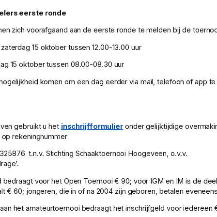
pelers eerste ronde
enen zich voorafgaand aan de eerste ronde te melden bij de toernoo
zaterdag 15 oktober tussen 12.00-13.00 uur
dag 15 oktober tussen 08.00-08.30 uur
mogelijkheid komen om een dag eerder via mail, telefoon of app te
jven gebruikt u het
inschrijfformulier
onder gelijktijdige overmaki
ld op rekeningnummer
5876 t.n.v. Stichting Schaaktoernooi Hoogeveen, o.v.v.
rage’.
ld bedraagt voor het Open Toernooi € 90; voor IGM en IM is de de
alt € 60; jongeren, die in of na 2004 zijn geboren, betalen eveneen
an het amateurtoernooi bedraagt het inschrijfgeld voor iedereen 