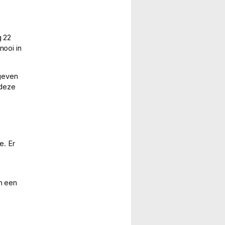
g 22
nooi in
 geven
 deze
e. Er
n een