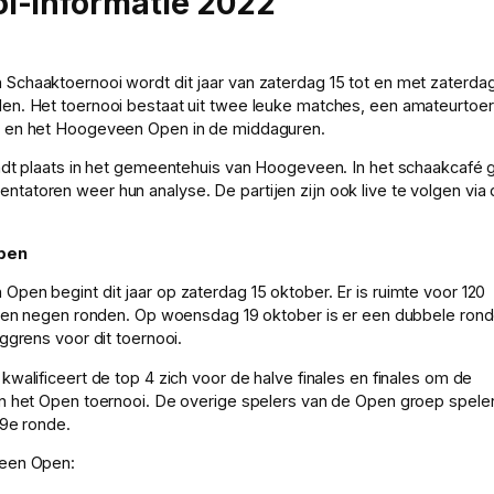
i-informatie 2022
chaaktoernooi wordt dit jaar van zaterdag 15 tot en met zaterda
n. Het toernooi bestaat uit twee leuke matches, een amateurtoer
 en het Hoogeveen Open in de middaguren.
ndt plaats in het gemeentehuis van Hoogeveen. In het schaakcafé
atoren weer hun analyse. De partijen zijn ook live te volgen via
pen
pen begint dit jaar op zaterdag 15 oktober. Er is ruimte voor 120
elen negen ronden. Op woensdag 19 oktober is er een dubbele rond
ggrens voor dit toernooi.
kwalificeert de top 4 zich voor de halve finales en finales om de
n het Open toernooi. De overige spelers van de Open groep spele
 9e ronde.
een Open: