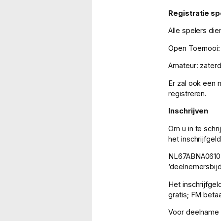
Registratie s
Alle spelers di
Open Toernooi: 
Amateur: zater
Er zal ook een 
registreren.
Inschrijven
Om u in te schri
het inschrijfge
NL67ABNA061032
‘deelnemersbijd
Het inschrijfge
gratis; FM beta
Voor deelname a