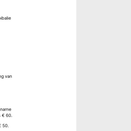
ibalie
ng van
elname
s € 60.
€ 50.