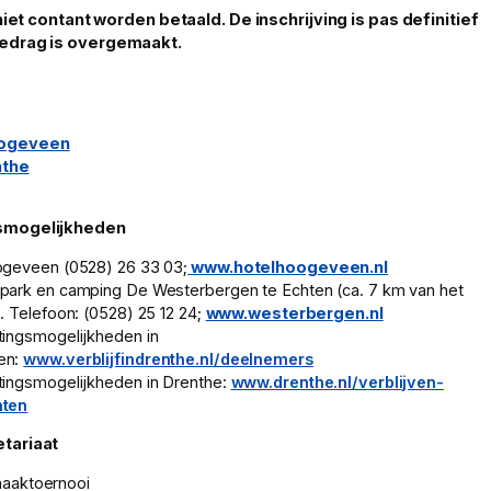
 niet contant worden betaald. De inschrijving is pas definitief
edrag is overgemaakt.
ogeveen
nthe
smogelijkheden
ogeveen (0528) 26 33 03;
www.hotelhoogeveen.nl
ark en camping De Westerbergen te Echten (ca. 7 km van het
. Telefoon: (0528) 25 12 24;
www.westerbergen.nl
ingsmogelijkheden in
en:
www.verblijfindrenthe.nl/deelnemers
ingsmogelijkheden in Drenthe:
www.drenthe.nl/verblijven-
hten
tariaat
aaktoernooi