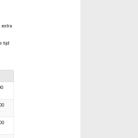
 extra
 tijd
00
.00
.00