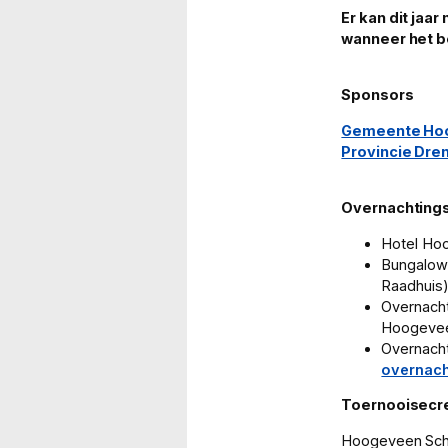
Er kan dit jaar
wanneer het b
Sponsors
Gemeente Ho
Provincie Dre
Overnachting
Hotel Ho
Bungalowp
Raadhuis)
Overnacht
Hoogeve
Overnacht
overnac
Toernooisecre
Hoogeveen Sch