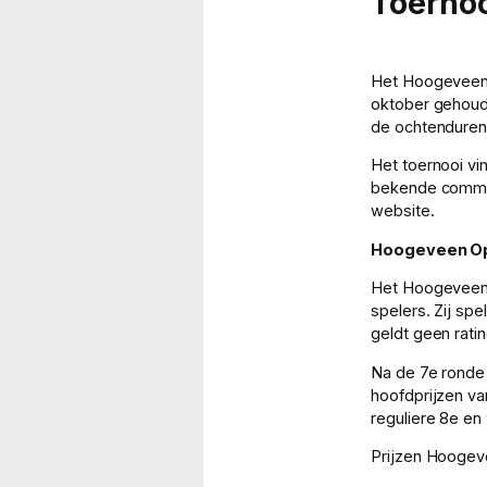
Toernoo
Het Hoogeveen S
oktober gehoude
de ochtenduren
Het toernooi vi
bekende comment
website.
Hoogeveen O
Het Hoogeveen O
spelers. Zij sp
geldt geen ratin
Na de 7e ronde 
hoofdprijzen va
reguliere 8e en
Prijzen Hoogev