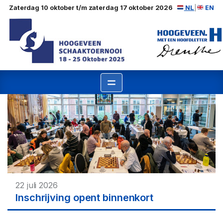
Ga
Zaterdag 10 oktober t/m zaterdag 17 oktober 2026
NL
|
EN
naar
de
inhoud
22 juli 2026
Inschrijving opent binnenkort