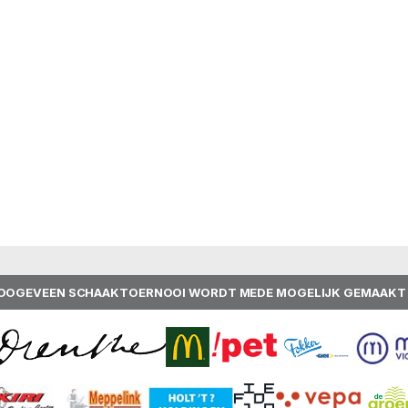
OOGEVEEN SCHAAKTOERNOOI WORDT MEDE MOGELIJK GEMAAKT